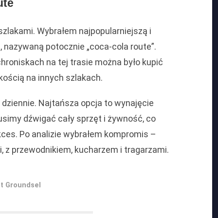
ute
zlakami. Wybrałem najpopularniejszą i
, nazywaną potocznie „coca-cola route”.
roniskach na tej trasie można było kupić
kością na innych szlakach.
dziennie. Najtańsza opcja to wynajęcie
usimy dźwigać cały sprzęt i żywność, co
kces. Po analizie wybrałem kompromis –
, z przewodnikiem, kucharzem i tragarzami.
nt Groundsel