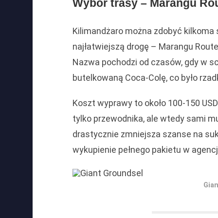
Wybór trasy – Marangu Ro
Kilimandżaro można zdobyć kilkoma s
najłatwiejszą drogę – Marangu Route
Nazwa pochodzi od czasów, gdy w sch
butelkowaną Coca-Colę, co było rzad
Koszt wyprawy to około 100-150 USD 
tylko przewodnika, ale wtedy sami m
drastycznie zmniejsza szanse na su
wykupienie pełnego pakietu w agencji
Gia