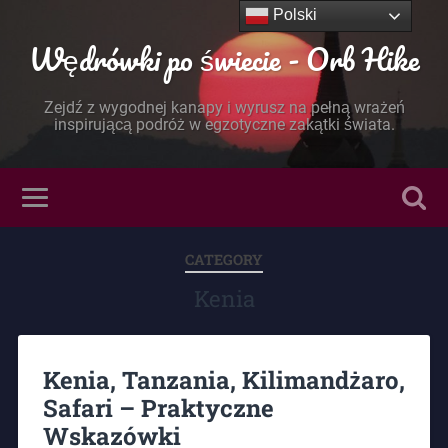
Polski
Wędrówki po świecie - Orb Hike
Zejdź z wygodnej kanapy i wyrusz na pełną wrażeń
inspirującą podróż w egzotyczne zakątki świata.
CATEGORY
Kenia
Kenia, Tanzania, Kilimandżaro,
Safari – Praktyczne
Wskazówki