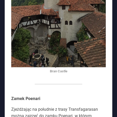
Bran Castle
Zamek Poenari
Zjeżdżając na południe z trasy Transfagarasan
można zajrzeć do zamku Poenari. w którym