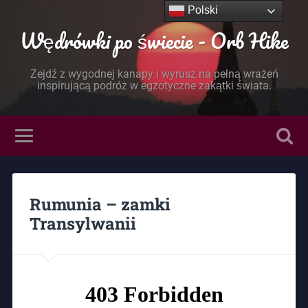
Polski
Wędrówki po świecie - Orb Hike
Zejdź z wygodnej kanapy i wyrusz na pełną wrażeń
inspirującą podróż w egzotyczne zakątki świata.
Rumunia – zamki
Transylwanii