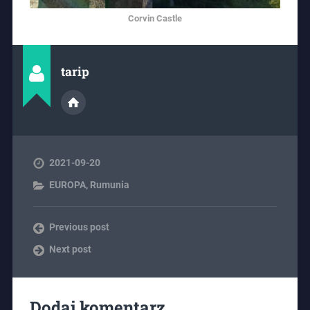
Corvin Castle
tarip
2021-09-20
EUROPA
,
Rumunia
Previous post
Next post
Dodaj komentarz