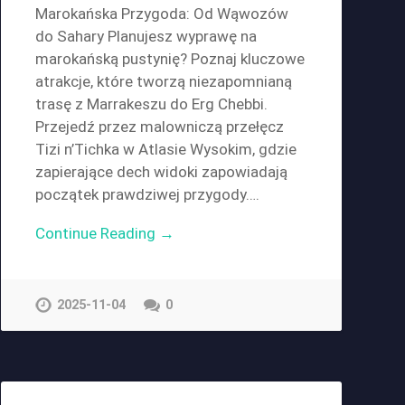
Marokańska Przygoda: Od Wąwozów
do Sahary Planujesz wyprawę na
marokańską pustynię? Poznaj kluczowe
atrakcje, które tworzą niezapomnianą
trasę z Marrakeszu do Erg Chebbi.
Przejedź przez malowniczą przełęcz
Tizi n’Tichka w Atlasie Wysokim, gdzie
zapierające dech widoki zapowiadają
początek prawdziwej przygody….
Continue Reading →
2025-11-04
0