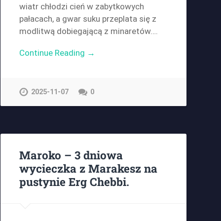
wiatr chłodzi cień w zabytkowych
pałacach, a gwar suku przeplata się z
modlitwą dobiegającą z minaretów….
Continue Reading →
2025-11-07
0
Maroko – 3 dniowa
wycieczka z Marakesz na
pustynie Erg Chebbi.