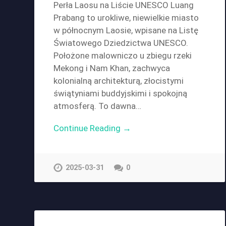
Perła Laosu na Liście UNESCO Luang
Prabang to urokliwe, niewielkie miasto
w północnym Laosie, wpisane na Listę
Światowego Dziedzictwa UNESCO.
Położone malowniczo u zbiegu rzeki
Mekong i Nam Khan, zachwyca
kolonialną architekturą, złocistymi
świątyniami buddyjskimi i spokojną
atmosferą. To dawna…
Continue Reading →
2025-03-31
0