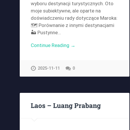
wyboru destynacji turystycznych. Oto
moje subiektywne, ale oparte na
doświadczeniu rady dotyczące Maroka:
🗺️ Porównanie z innymi destynacjami
🏜️ Pustynne…
Continue Reading →
2025-11-11
0
Laos – Luang Prabang