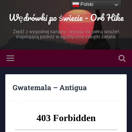
Polski
Wędrówki po świecie - Orb Hike
Zejdź z wygodnej kanapy i wyrusz na pełną wrażeń
inspirującą podróż w egzotyczne zakątki świata.
Gwatemala – Antigua