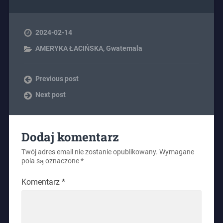
2024-02-14
AMERYKA ŁACIŃSKA
,
Gwatemala
Previous post
Next post
Dodaj komentarz
Twój adres email nie zostanie opublikowany.
Wymagane
pola są oznaczone
*
Komentarz
*