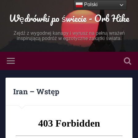
Polski
Wędrówki po świecie - Orb Hike
Zejdź z wygodnej kanapy i wyrusz na pełną wrażeń
inspirującą podróż w egzotyczne zakątki świata.
Iran – Wstęp