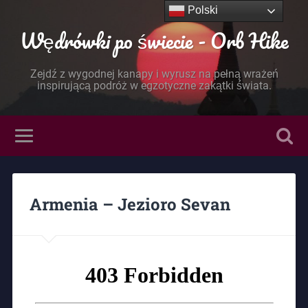
Polski
Wędrówki po świecie - Orb Hike
Zejdź z wygodnej kanapy i wyrusz na pełną wrażeń
inspirującą podróż w egzotyczne zakątki świata.
Armenia – Jezioro Sevan