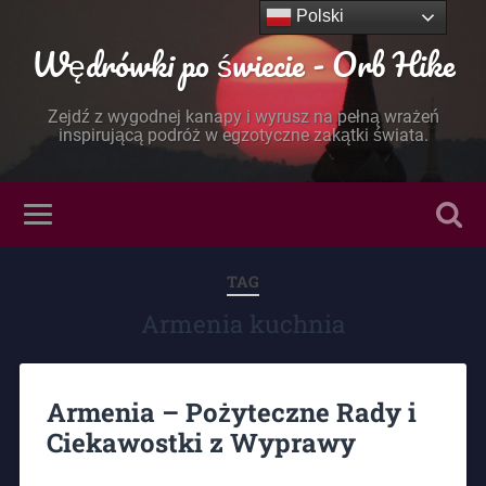
Polski
Wędrówki po świecie - Orb Hike
Zejdź z wygodnej kanapy i wyrusz na pełną wrażeń
inspirującą podróż w egzotyczne zakątki świata.
TAG
Armenia kuchnia
Armenia – Pożyteczne Rady i
Ciekawostki z Wyprawy