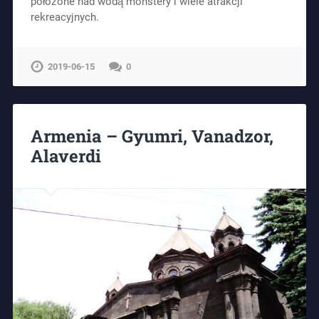
położone nad wodą monstery i wiele atrakcji
rekreacyjnych.
2019-06-15
0
Armenia – Gyumri, Vanadzor,
Alaverdi