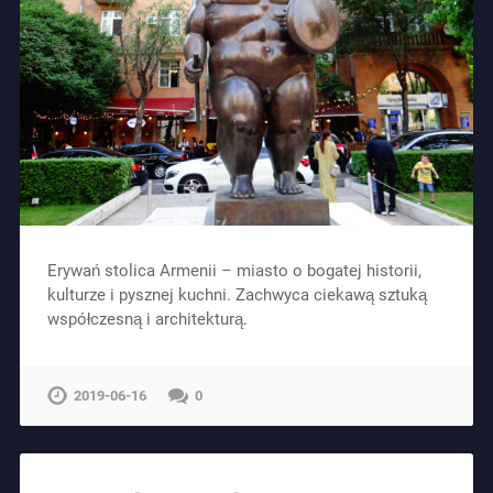
Erywań stolica Armenii – miasto o bogatej historii,
kulturze i pysznej kuchni. Zachwyca ciekawą sztuką
współczesną i architekturą.
2019-06-16
0