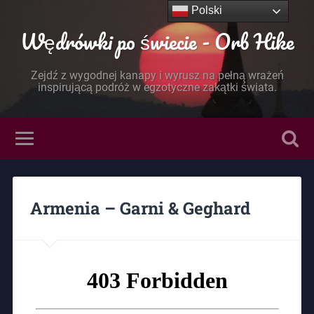
Polski
Wędrówki po świecie - Orb Hike
Zejdź z wygodnej kanapy i wyrusz na pełną wrażeń
inspirującą podróż w egzotyczne zakątki świata.
Armenia – Garni & Geghard