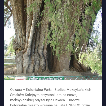
Oaxaca – Kolonialne Perła i Stolica Meksykańskich
Smaków Kolejnym przystankiem na naszej
meksykańskiej odysei była Oaxaca – urocze
kolonialne miasto wpisane na listę UNESCO, gdzie