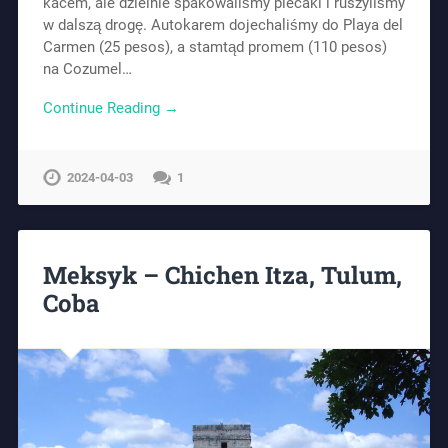
kacem, ale dzielnie spakowaliśmy plecaki i ruszyliśmy
w dalszą drogę. Autokarem dojechaliśmy do Playa del
Carmen (25 pesos), a stamtąd promem (110 pesos)
na Cozumel…
Continue Reading →
2024-04-03
1
Meksyk – Chichen Itza, Tulum,
Coba