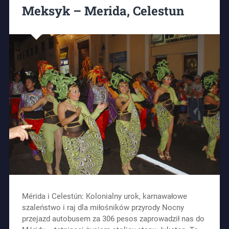
Meksyk – Merida, Celestun
Mérida i Celestún: Kolonialny urok, karnawałowe
szaleństwo i raj dla miłośników przyrody Nocny
przejazd autobusem za 306 pesos zaprowadził nas do