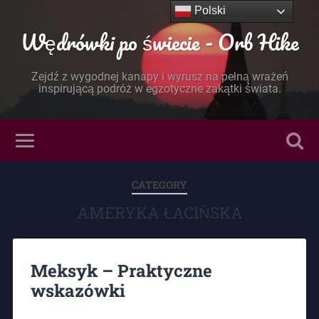
Polski
Wędrówki po świecie - Orb Hike
Zejdź z wygodnej kanapy i wyrusz na pełną wrażeń
inspirującą podróż w egzotyczne zakątki świata.
CATEGORY
AMERYKA ŁACIŃSKA
Meksyk – Praktyczne
wskazówki