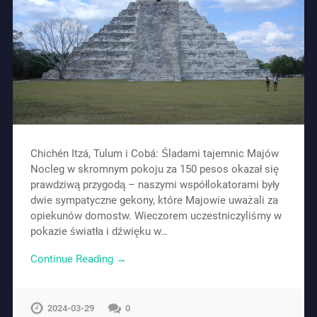
Chichén Itzá, Tulum i Cobá: Śladami tajemnic Majów
Nocleg w skromnym pokoju za 150 pesos okazał się
prawdziwą przygodą – naszymi współlokatorami były
dwie sympatyczne gekony, które Majowie uważali za
opiekunów domostw. Wieczorem uczestniczyliśmy w
pokazie światła i dźwięku w…
Continue Reading →
2024-03-29
0