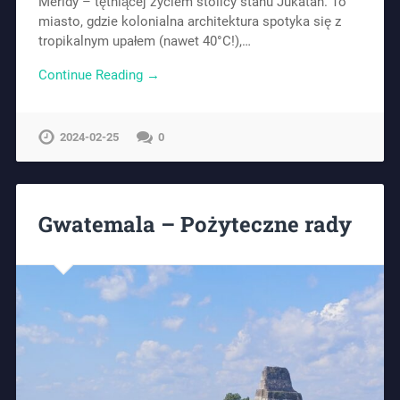
Méridy – tętniącej życiem stolicy stanu Jukatan. To
miasto, gdzie kolonialna architektura spotyka się z
tropikalnym upałem (nawet 40°C!),…
Continue Reading →
2024-02-25
0
Gwatemala – Pożyteczne rady