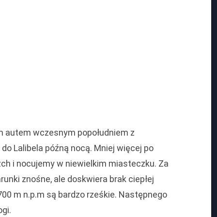
m autem wczesnym popołudniem z
do Lalibela późną nocą. Mniej więcej po
zch i nocujemy w niewielkim miasteczku. Za
runki znośne, ale doskwiera brak ciepłej
700 m n.p.m są bardzo rześkie. Następnego
gi.