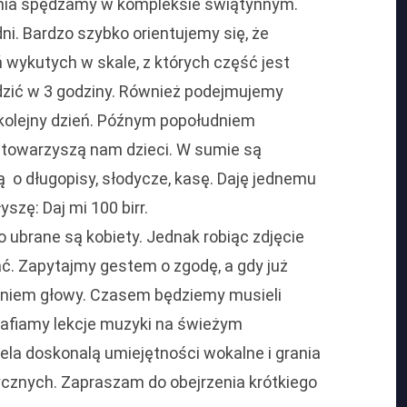
 dnia spędzamy w kompleksie świątynnym.
dni. Bardzo szybko orientujemy się, że
 wykutych w skale, z których część jest
dzić w 3 godziny. Również podejmujemy
kolejny dzień. Późnym popołudniem
towarzyszą nam dzieci. W sumie są
 o długopisy, słodycze, kasę. Daję jednemu
yszę: Daj mi 100 birr.
o ubrane są kobiety. Jednak robiąc zdjęcie
ać. Zapytajmy gestem o zgodę, a gdy już
ieniem głowy. Czasem będziemy musieli
trafiamy lekcje muzyki na świeżym
ela doskonalą umiejętności wokalne i grania
cznych. Zapraszam do obejrzenia krótkiego