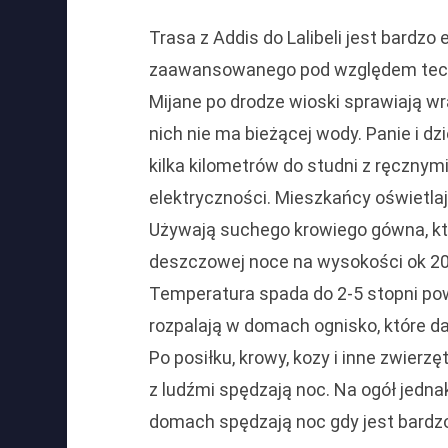
Trasa z Addis do Lalibeli jest bardzo 
zaawansowanego pod względem techn
Mijane po drodze wioski sprawiają wr
nich nie ma bieżącej wody. Panie i dz
kilka kilometrów do studni z ręczny
elektryczności. Mieszkańcy oświetla
Używają suchego krowiego gówna, któ
deszczowej noce na wysokości ok 20
Temperatura spada do 2-5 stopni po
rozpalają w domach ognisko, które daj
Po posiłku, krowy, kozy i inne zwier
z ludźmi spędzają noc. Na ogół jedna
domach spędzają noc gdy jest bardz