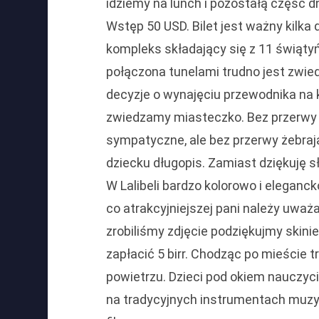
idziemy na lunch i pozostałą część
Wstęp 50 USD. Bilet jest ważny kilka 
kompleks składający się z 11 świątyń
połączona tunelami trudno jest zwie
decyzje o wynajęciu przewodnika na 
zwiedzamy miasteczko. Bez przerwy 
sympatyczne, ale bez przerwy żebrają
dziecku długopis. Zamiast dziękuję sł
W Lalibeli bardzo kolorowo i eleganck
co atrakcyjniejszej pani należy uważ
zrobiliśmy zdjęcie podziękujmy skin
zapłacić 5 birr. Chodząc po mieście 
powietrzu. Dzieci pod okiem nauczyci
na tradycyjnych instrumentach muzy