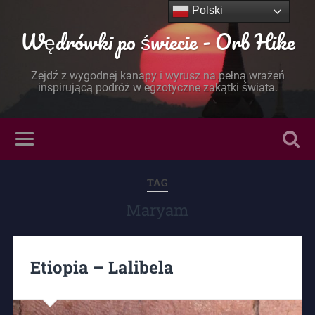
Polski
Wędrówki po świecie - Orb Hike
Zejdź z wygodnej kanapy i wyrusz na pełną wrażeń
inspirującą podróż w egzotyczne zakątki świata.
TAG
Maryam
Etiopia – Lalibela