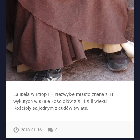
Lalibela w Etiopii – niezwykłe miasto znane z 11
wykutych w skale kościołów z XII i XIII wieku.
Kościoły są jednym z cudów świata.
2018-01-16
0