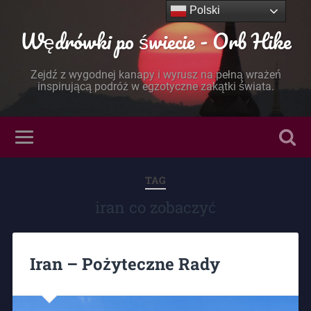
Polski
Wędrówki po świecie - Orb Hike
Zejdź z wygodnej kanapy i wyrusz na pełną wrażeń
inspirującą podróż w egzotyczne zakątki świata.
TAG
iran co zobaczyć
Iran – Pożyteczne Rady