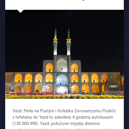
Yazd: Perła na Pustyni i Kolebka Zoroastryzmu Podróż
z Isfahanu do Yazd to zaledwie 4 godziny autobusem
(130 000 IRR). Yazd, położone między dwiema