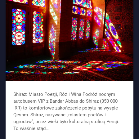
Shiraz: Miasto Poezji, Róż i Wina Podróż nocnym
autobusem VIP z Bandar Abbas do Shiraz (350 000
IRR) to komfortowe zakończenie pobytu na wyspie
Qeshm. Shiraz, nazywane „miastem poetów i
ogrodów”, przez wieki było kulturalną stolicą Persji.
To właśnie stąd…