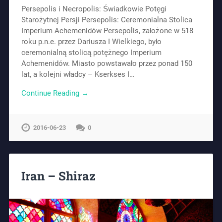
Persepolis i Necropolis: Świadkowie Potęgi
Starożytnej Persji Persepolis: Ceremonialna Stolica
Imperium Achemenidów Persepolis, założone w 518
roku p.n.e. przez Dariusza I Wielkiego, było
ceremonialną stolicą potężnego Imperium
Achemenidów. Miasto powstawało przez ponad 150
lat, a kolejni władcy – Kserkses I…
Continue Reading →
2016-06-23
0
Iran – Shiraz