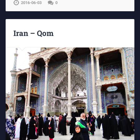
2016-06-03
0
Iran – Qom