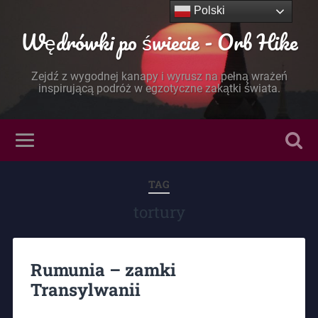
Polski
Wędrówki po świecie - Orb Hike
Zejdź z wygodnej kanapy i wyrusz na pełną wrażeń
inspirującą podróż w egzotyczne zakątki świata.
TAG
tortury
Rumunia – zamki
Transylwanii