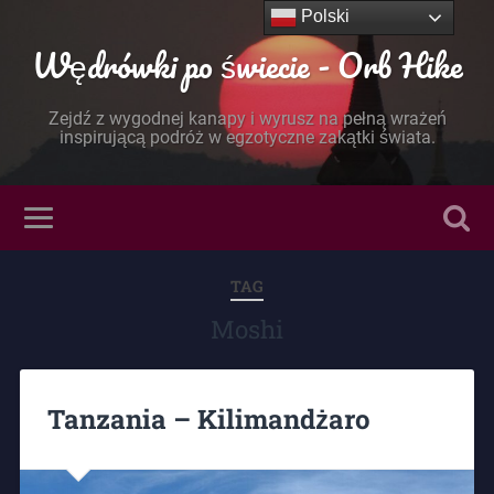
Polski
Wędrówki po świecie - Orb Hike
Zejdź z wygodnej kanapy i wyrusz na pełną wrażeń
inspirującą podróż w egzotyczne zakątki świata.
TAG
Moshi
Tanzania – Kilimandżaro