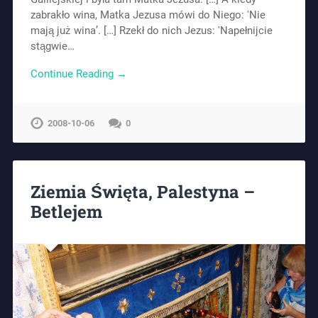
zabrakło wina, Matka Jezusa mówi do Niego: 'Nie
mają już wina’. […] Rzekł do nich Jezus: 'Napełnijcie
stągwie…
Continue Reading →
2008-10-06
0
Ziemia Święta, Palestyna –
Betlejem