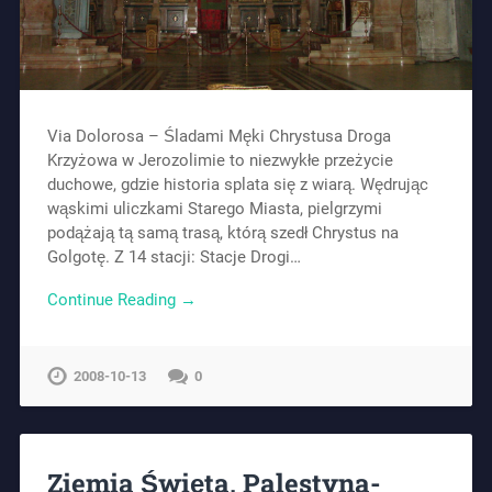
Via Dolorosa – Śladami Męki Chrystusa Droga
Krzyżowa w Jerozolimie to niezwykłe przeżycie
duchowe, gdzie historia splata się z wiarą. Wędrując
wąskimi uliczkami Starego Miasta, pielgrzymi
podążają tą samą trasą, którą szedł Chrystus na
Golgotę. Z 14 stacji: Stacje Drogi…
Continue Reading →
2008-10-13
0
Ziemia Święta, Palestyna-