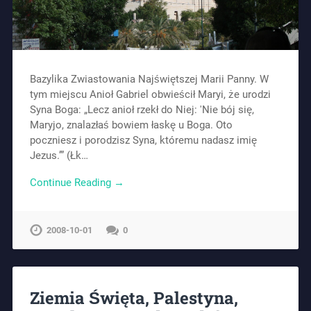
Bazylika Zwiastowania Najświętszej Marii Panny. W
tym miejscu Anioł Gabriel obwieścił Maryi, że urodzi
Syna Boga: „Lecz anioł rzekł do Niej: 'Nie bój się,
Maryjo, znalazłaś bowiem łaskę u Boga. Oto
poczniesz i porodzisz Syna, któremu nadasz imię
Jezus.’” (Łk…
Continue Reading →
2008-10-01
0
Ziemia Święta, Palestyna,