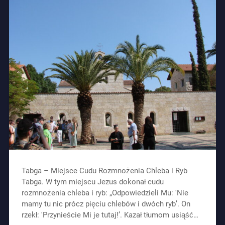
Tabga – Miejsce Cudu Rozmnożenia Chleba i Ryb
Tabga. W tym miejscu Jezus dokonał cudu
rozmnożenia chleba i ryb: „Odpowiedzieli Mu: 'Nie
mamy tu nic prócz pięciu chlebów i dwóch ryb’. On
rzekł: 'Przynieście Mi je tutaj!’. Kazał tłumom usiąść…