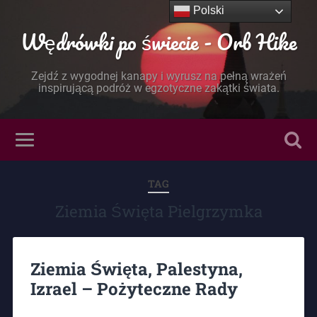
Polski
Wędrówki po świecie - Orb Hike
Zejdź z wygodnej kanapy i wyrusz na pełną wrażeń
inspirującą podróż w egzotyczne zakątki świata.
TAG
Ziemia Święta Pielgrzymka
Ziemia Święta, Palestyna,
Izrael – Pożyteczne Rady