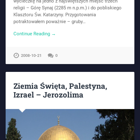
wycieczkę na jedno z najświętszych miejsc trzech
religii – Górę Synaj (2285 m n.p.m.) i do pobliskiego
Klasztoru Św. Katarzyny. Przygotowania
potraktowałem poważnie – gruby…
Continue Reading →
2008-10-21
0
Ziemia Święta, Palestyna,
Izrael – Jerozolima