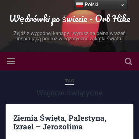
Polski
Wędrówki po świecie - Orb Hike
Zejdź z wygodnej kanapy i wyrusz na pełną wrażeń
inspirującą podróż w egzotyczne zakątki świata.
TAG
Wzgórze Świątynne
Ziemia Święta, Palestyna,
Izrael – Jerozolima