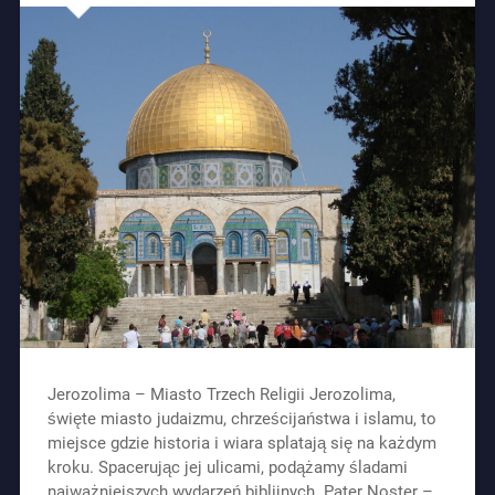
Jerozolima – Miasto Trzech Religii Jerozolima,
święte miasto judaizmu, chrześcijaństwa i islamu, to
miejsce gdzie historia i wiara splatają się na każdym
kroku. Spacerując jej ulicami, podążamy śladami
najważniejszych wydarzeń biblijnych. Pater Noster –