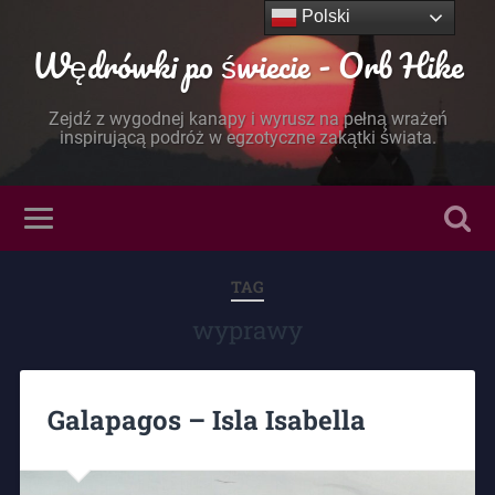
Polski
Wędrówki po świecie - Orb Hike
Zejdź z wygodnej kanapy i wyrusz na pełną wrażeń
inspirującą podróż w egzotyczne zakątki świata.
TAG
wyprawy
Galapagos – Isla Isabella