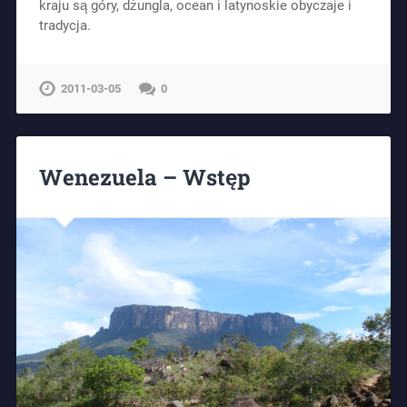
kraju są góry, dżungla, ocean i latynoskie obyczaje i
tradycja.
2011-03-05
0
Wenezuela – Wstęp