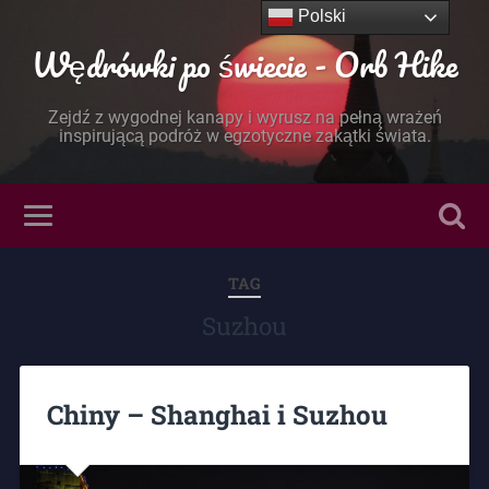
Polski
Wędrówki po świecie - Orb Hike
Zejdź z wygodnej kanapy i wyrusz na pełną wrażeń
inspirującą podróż w egzotyczne zakątki świata.
TAG
Suzhou
Chiny – Shanghai i Suzhou