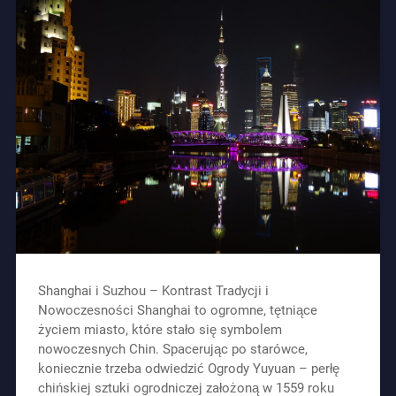
Shanghai i Suzhou – Kontrast Tradycji i
Nowoczesności Shanghai to ogromne, tętniące
życiem miasto, które stało się symbolem
nowoczesnych Chin. Spacerując po starówce,
koniecznie trzeba odwiedzić Ogrody Yuyuan – perłę
chińskiej sztuki ogrodniczej założoną w 1559 roku