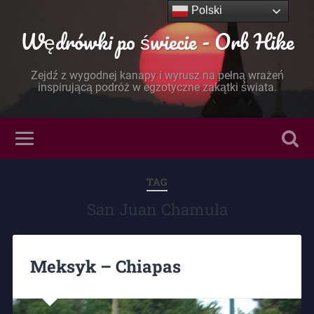
Polski
Wędrówki po świecie - Orb Hike
Zejdź z wygodnej kanapy i wyrusz na pełną wrażeń
inspirującą podróż w egzotyczne zakątki świata.
TAG
San Juan Chamula
Meksyk – Chiapas