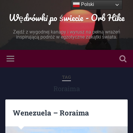
Polski
Wędrówki po świecie - Orb Hike
Zejdź z wygodnej kanapy i wyrusz na pełną wrażeń
inspirującą podróż w egzotyczne zakątki świata.
TAG
Roraima
Wenezuela – Roraima