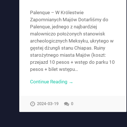
Palenque – W Królestwie
Zapomnianych Majów Dotarliśmy do
Palenque, jednego z najbardziej
malowniczo położonych stanowisk
archeologicznych Meksyku, ukrytego w
gęstej dżungli stanu Chiapas. Ruiny
starożytnego miasta Majów (koszt:
przejazd 10 pesos + wstęp do parku 10
pesos + bilet wstępu…
Continue Reading →
2024-03-19
0