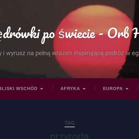
rówki po świecie - Orb 
 i wyrusz na pełną wrażeń inspirującą podróż w eg
BLISKI WSCHÓD
AFRYKA
EUROPA
TAG
przyroda