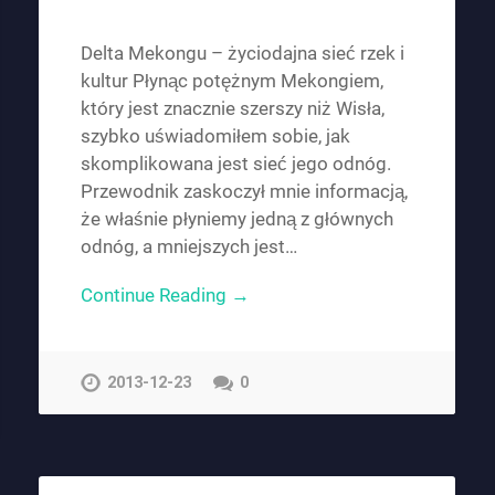
Delta Mekongu – życiodajna sieć rzek i
kultur Płynąc potężnym Mekongiem,
który jest znacznie szerszy niż Wisła,
szybko uświadomiłem sobie, jak
skomplikowana jest sieć jego odnóg.
Przewodnik zaskoczył mnie informacją,
że właśnie płyniemy jedną z głównych
odnóg, a mniejszych jest…
Continue Reading →
2013-12-23
0