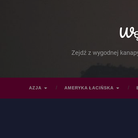
Węd
Zejdź z wygodnej kanapy
AZJA
AMERYKA ŁACIŃSKA