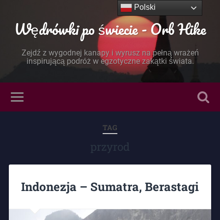
Polski
Wędrówki po świecie - Orb Hike
Zejdź z wygodnej kanapy i wyrusz na pełną wrażeń
inspirującą podróż w egzotyczne zakątki świata.
TAG
przyrod
Indonezja – Sumatra, Berastagi