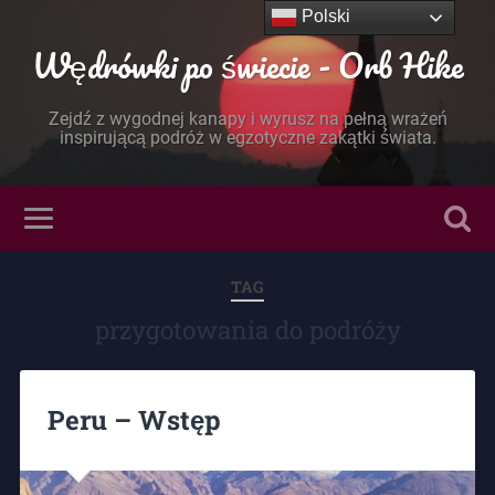
Polski
Wędrówki po świecie - Orb Hike
Zejdź z wygodnej kanapy i wyrusz na pełną wrażeń
inspirującą podróż w egzotyczne zakątki świata.
TAG
przygotowania do podróży
Peru – Wstęp