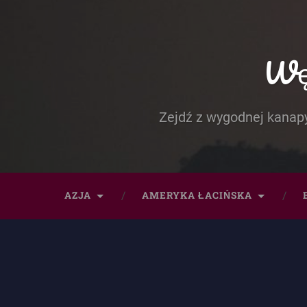
Węd
Zejdź z wygodnej kanapy
AZJA
AMERYKA ŁACIŃSKA