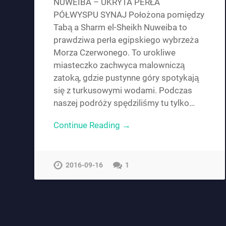
NUWEIBA – UKRYTA PERŁA
PÓŁWYSPU SYNAJ Położona pomiędzy
Tabą a Sharm el-Sheikh Nuweiba to
prawdziwa perła egipskiego wybrzeża
Morza Czerwonego. To urokliwe
miasteczko zachwyca malowniczą
zatoką, gdzie pustynne góry spotykają
się z turkusowymi wodami. Podczas
naszej podróży spędziliśmy tu tylko…
Continue Reading →
2016-09-16
1