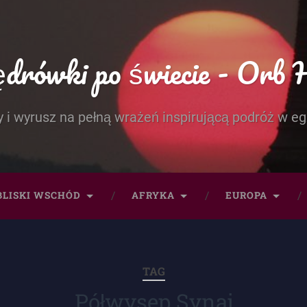
rówki po świecie - Orb 
 i wyrusz na pełną wrażeń inspirującą podróż w eg
BLISKI WSCHÓD
AFRYKA
EUROPA
TAG
Półwysep Synaj