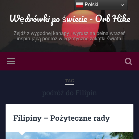
Polski
Wędrówki po świecie - Orb Hike
Zejdź z wygodnej kanapy i wyrusz na pełną wrażeń
inspirującą podróż w egzotyczne zakątki świata.
TAG
podróż do Filipin
Filipiny – Pożyteczne rady