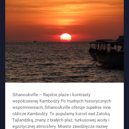
Sihanoukville – Rajskie plaże i kontrasty
współczesnej Kambodży Po trudnych historycznych
wspomnieniach, Sihanoukville oferuje zupełnie inne
oblicze Kambodży. To popularny kurort nad Zatoką
Tajlandzką, znany z białych plaż, turkusowej wody i
egzotycznej atmosfery. Miasto zawdzięcza nazwę