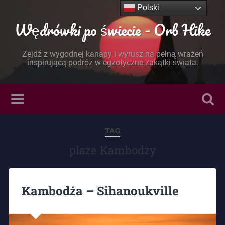
Polski
Wędrówki po świecie - Orb Hike
Zejdź z wygodnej kanapy i wyrusz na pełną wrażeń
inspirującą podróż w egzotyczne zakątki świata.
TAG
plaże Kambodży
Kambodża – Sihanoukville