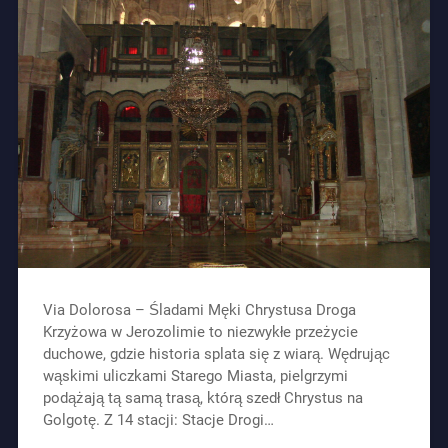
Via Dolorosa – Śladami Męki Chrystusa Droga
Krzyżowa w Jerozolimie to niezwykłe przeżycie
duchowe, gdzie historia splata się z wiarą. Wędrując
wąskimi uliczkami Starego Miasta, pielgrzymi
podążają tą samą trasą, którą szedł Chrystus na
Golgotę. Z 14 stacji: Stacje Drogi…