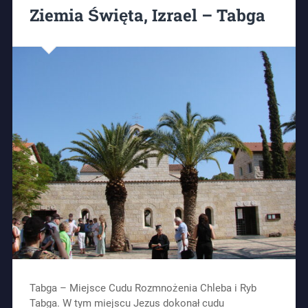
Ziemia Święta, Izrael – Tabga
Tabga – Miejsce Cudu Rozmnożenia Chleba i Ryb
Tabga. W tym miejscu Jezus dokonał cudu