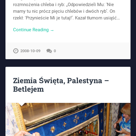
rozmnożenia chleba i ryb: „Odpowiedzieli Mu: 'Nie
mamy tu nic prócz pięciu chlebów i dwóch ryb’. On
rzekł: 'Przynieście Mi je tutaj!’. Kazał tłumom usiąść…
Continue Reading →
2008-10-09
0
Ziemia Święta, Palestyna –
Betlejem