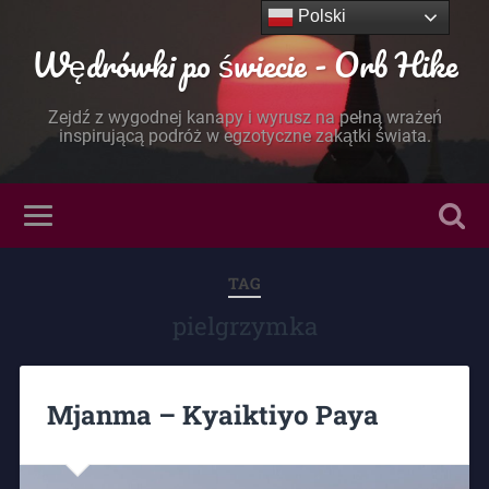
Polski
Wędrówki po świecie - Orb Hike
Zejdź z wygodnej kanapy i wyrusz na pełną wrażeń
inspirującą podróż w egzotyczne zakątki świata.
TAG
pielgrzymka
Mjanma – Kyaiktiyo Paya