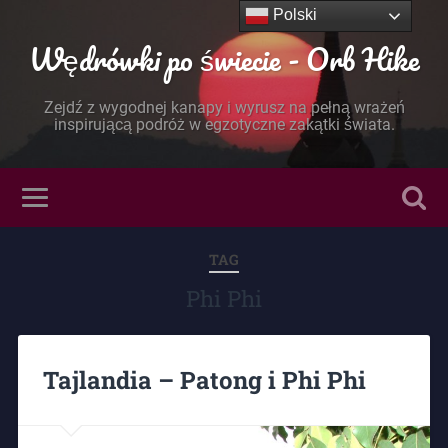
Polski
Wędrówki po świecie - Orb Hike
Zejdź z wygodnej kanapy i wyrusz na pełną wrażeń
inspirującą podróż w egzotyczne zakątki świata.
TAG
Phi Phi
Tajlandia – Patong i Phi Phi