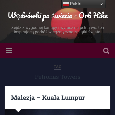
Polski
Wędrówki po świecie - Orb Hike
Zejdź z wygodnej kanapy i wyrusz na pełną wrażeń
inspirującą podróż w egzotyczne zakątki świata.
TAG
Petronas Towers
Malezja – Kuala Lumpur