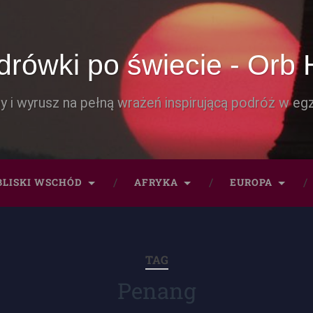
rówki po świecie - Orb 
y i wyrusz na pełną wrażeń inspirującą podróż w egz
BLISKI WSCHÓD
AFRYKA
EUROPA
TAG
Penang