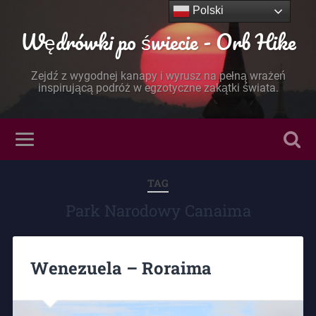
Polski
Wędrówki po świecie - Orb Hike
Zejdź z wygodnej kanapy i wyrusz na pełną wrażeń
inspirującą podróż w egzotyczne zakątki świata.
TAG
Park Narodowy Canaima
Wenezuela – Roraima