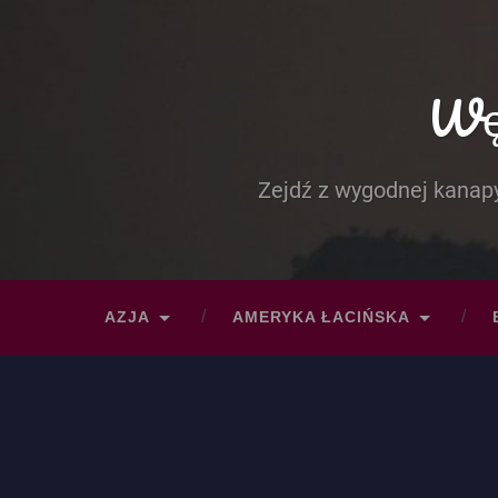
Węd
Zejdź z wygodnej kanapy
AZJA
AMERYKA ŁACIŃSKA