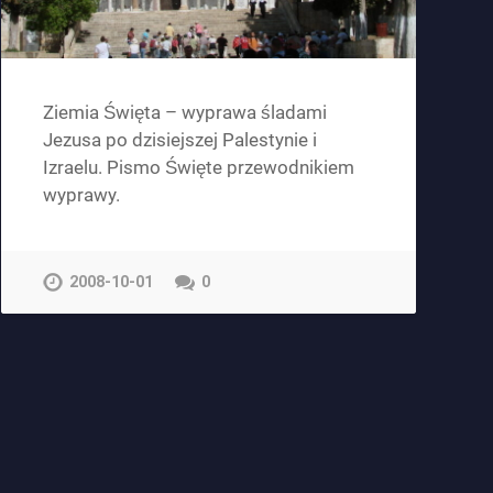
Ziemia Święta – wyprawa śladami
Jezusa po dzisiejszej Palestynie i
Izraelu. Pismo Święte przewodnikiem
wyprawy.
2008-10-01
0