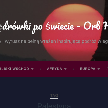
rówki po świecie - Orb 
 i wyrusz na pełną wrażeń inspirującą podróż w eg
BLISKI WSCHÓD
AFRYKA
EUROPA
TAG
Palestyna