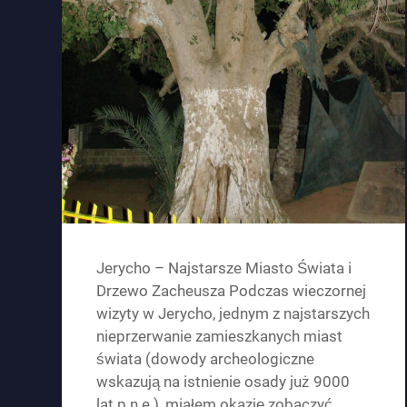
Jerycho – Najstarsze Miasto Świata i
Drzewo Zacheusza Podczas wieczornej
wizyty w Jerycho, jednym z najstarszych
nieprzerwanie zamieszkanych miast
świata (dowody archeologiczne
wskazują na istnienie osady już 9000
lat p.n.e.), miałem okazję zobaczyć