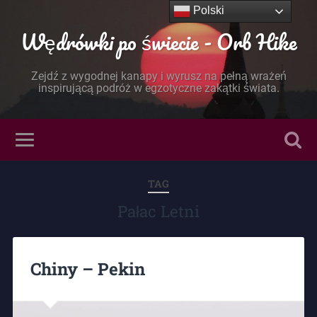
Polski
Wędrówki po świecie - Orb Hike
Zejdź z wygodnej kanapy i wyrusz na pełną wrażeń
inspirującą podróż w egzotyczne zakątki świata.
TAG
Pałac Letni
Chiny – Pekin