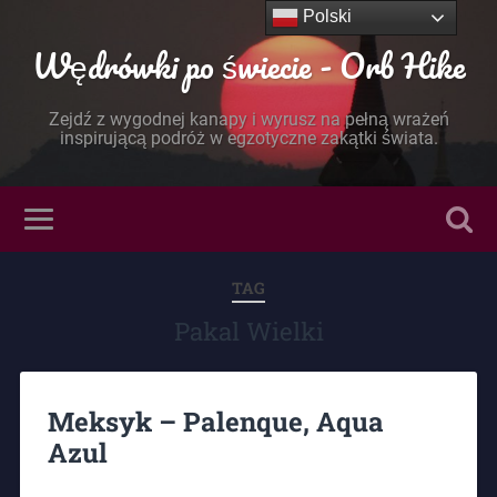
Polski
Wędrówki po świecie - Orb Hike
Zejdź z wygodnej kanapy i wyrusz na pełną wrażeń
inspirującą podróż w egzotyczne zakątki świata.
TAG
Pakal Wielki
Meksyk – Palenque, Aqua
Azul