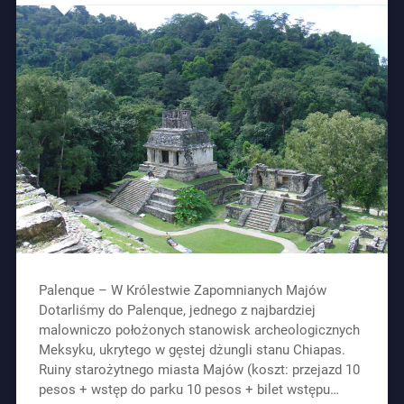
Palenque – W Królestwie Zapomnianych Majów
Dotarliśmy do Palenque, jednego z najbardziej
malowniczo położonych stanowisk archeologicznych
Meksyku, ukrytego w gęstej dżungli stanu Chiapas.
Ruiny starożytnego miasta Majów (koszt: przejazd 10
pesos + wstęp do parku 10 pesos + bilet wstępu…