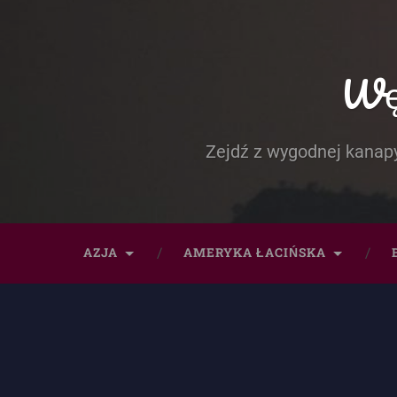
Węd
Zejdź z wygodnej kanapy
AZJA
AMERYKA ŁACIŃSKA