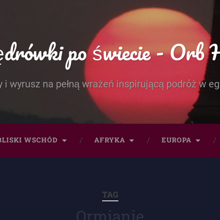
rówki po świecie - Orb 
 i wyrusz na pełną wrażeń inspirującą podróż w eg
BLISKI WSCHÓD
AFRYKA
EUROPA
TAG
Ormianie