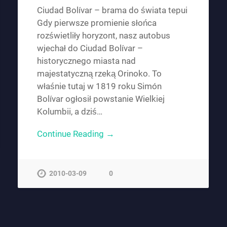
Ciudad Bolívar – brama do świata tepui
Gdy pierwsze promienie słońca
rozświetliły horyzont, nasz autobus
wjechał do Ciudad Bolívar –
historycznego miasta nad
majestatyczną rzeką Orinoko. To
właśnie tutaj w 1819 roku Simón
Bolívar ogłosił powstanie Wielkiej
Kolumbii, a dziś…
Continue Reading →
2010-03-09
0