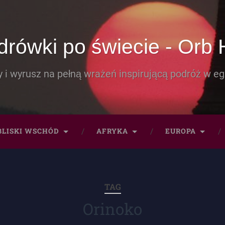
rówki po świecie - Orb 
 i wyrusz na pełną wrażeń inspirującą podróż w eg
BLISKI WSCHÓD
AFRYKA
EUROPA
TAG
Orinoko