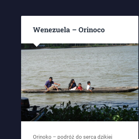
Wenezuela – Orinoco
Orinoko – podróż do serca dzikiej