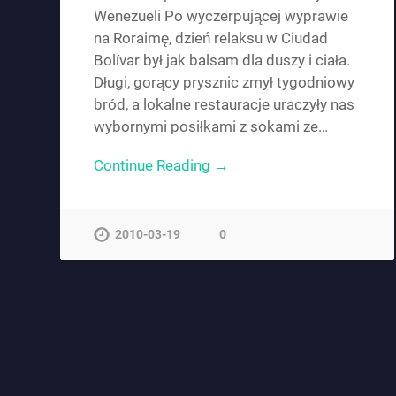
Wenezueli Po wyczerpującej wyprawie
na Roraimę, dzień relaksu w Ciudad
Bolívar był jak balsam dla duszy i ciała.
Długi, gorący prysznic zmył tygodniowy
bród, a lokalne restauracje uraczyły nas
wybornymi posiłkami z sokami ze…
Continue Reading →
2010-03-19
0