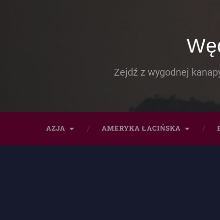
Węd
Zejdź z wygodnej kanapy
AZJA
AMERYKA ŁACIŃSKA