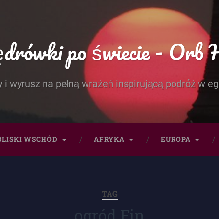
rówki po świecie - Orb 
 i wyrusz na pełną wrażeń inspirującą podróż w eg
BLISKI WSCHÓD
AFRYKA
EUROPA
TAG
ogród Fin