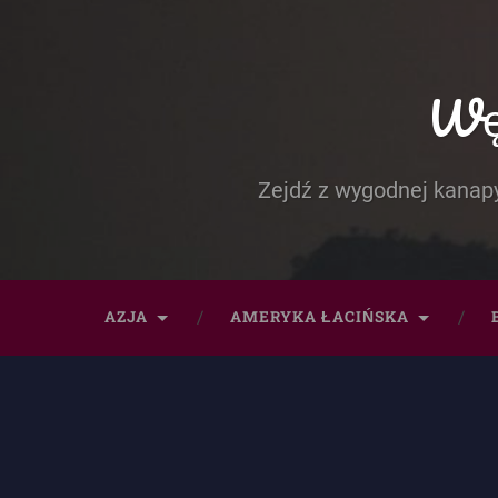
Węd
Zejdź z wygodnej kanapy
AZJA
AMERYKA ŁACIŃSKA