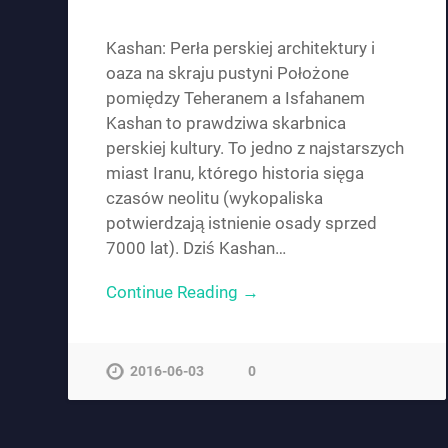
Kashan: Perła perskiej architektury i
oaza na skraju pustyni Położone
pomiędzy Teheranem a Isfahanem
Kashan to prawdziwa skarbnica
perskiej kultury. To jedno z najstarszych
miast Iranu, którego historia sięga
czasów neolitu (wykopaliska
potwierdzają istnienie osady sprzed
7000 lat). Dziś Kashan…
Continue Reading →
2016-06-03
0