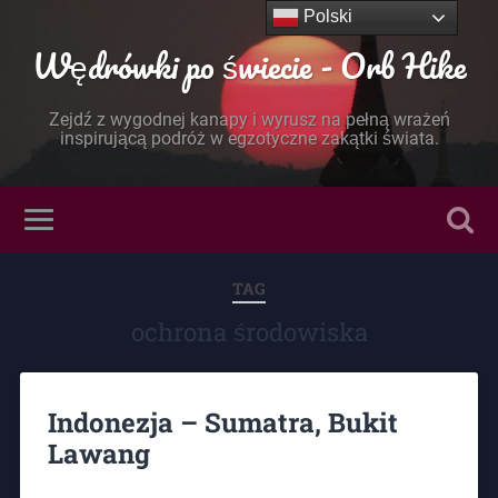
Polski
Wędrówki po świecie - Orb Hike
Zejdź z wygodnej kanapy i wyrusz na pełną wrażeń
inspirującą podróż w egzotyczne zakątki świata.
TAG
ochrona środowiska
Indonezja – Sumatra, Bukit
Lawang