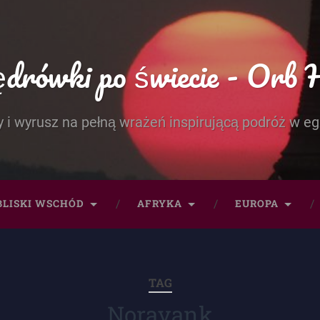
rówki po świecie - Orb 
 i wyrusz na pełną wrażeń inspirującą podróż w eg
BLISKI WSCHÓD
AFRYKA
EUROPA
TAG
Noravank