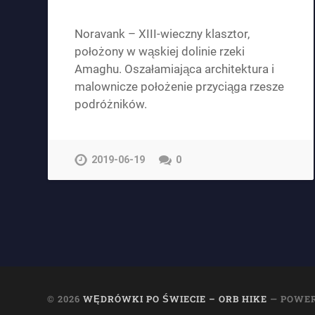
Noravank – XIII-wieczny klasztor,
położony w wąskiej dolinie rzeki
Amaghu. Oszałamiająca architektura i
malownicze położenie przyciąga rzesze
podróżników.
2019-06-19
0
© 2026
WĘDRÓWKI PO ŚWIECIE – ORB HIKE
— POWE