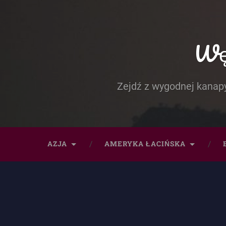
Węd
Zejdź z wygodnej kanapy
AZJA
AMERYKA ŁACIŃSKA