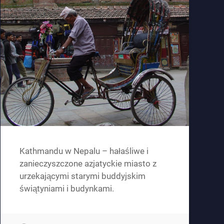
Kathmandu w Nepalu – hałaśliwe i
zanieczyszczone azjatyckie miasto z
urzekającymi starymi buddyjskim
świątyniami i budynkami.