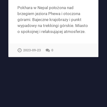
Pokhara w Nepal położona nad
brzegiem jeziora Phewa i otoczona
górami. Bajeczne krajobrazy i punkt
wypadowy na trekkingi górskie. Miasto
o spokojnej i relaksującej atmosferze.
2023-09-23
0