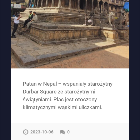
Patan w Nepal – wspaniały starożytny
Durbar Square ze starożytnymi
świątyniami. Plac jest otoczony
klimatycznymi wąskimi uliczkami.
2023-10-06
0