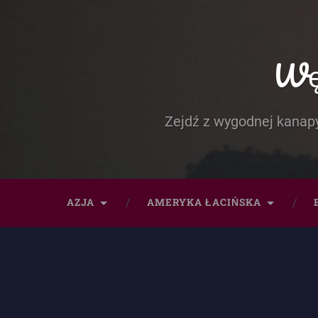
Węd
Zejdź z wygodnej kanapy
AZJA
AMERYKA ŁACIŃSKA