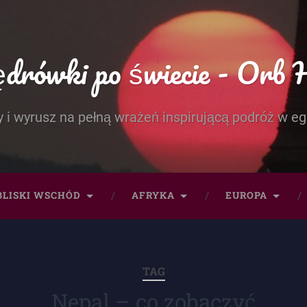
rówki po świecie - Orb 
 i wyrusz na pełną wrażeń inspirującą podróż w eg
BLISKI WSCHÓD
AFRYKA
EUROPA
TAG
Nepal – co zobaczyć