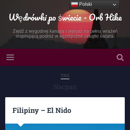
Polski
Wędrówki po świecie - Orb Hike
Zejdź z wygodnej kanapy i wyrusz na pełną wrażeń
inspirującą podróż w egzotyczne zakątki świata.
TAG
Nacpan
Filipiny – El Nido