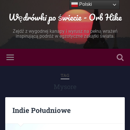
Polski
Wędrówki po świecie - Orb Hike
Zejdź z wygodnej kanapy i wyrusz na pełną wrażeń
inspirującą podróż w egzotyczne zakątki świata.
TAG
Mysore
Indie Południowe