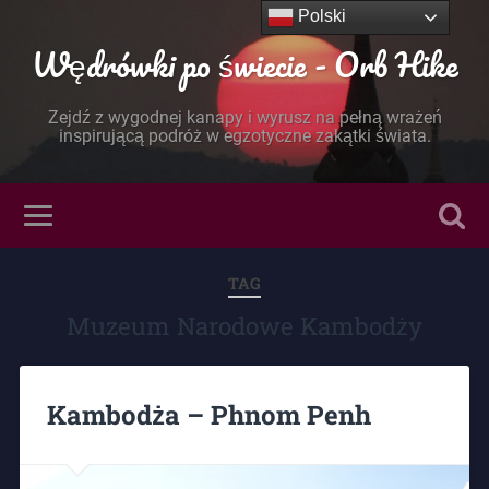
Polski
Wędrówki po świecie - Orb Hike
Zejdź z wygodnej kanapy i wyrusz na pełną wrażeń
inspirującą podróż w egzotyczne zakątki świata.
TAG
Muzeum Narodowe Kambodży
Kambodża – Phnom Penh