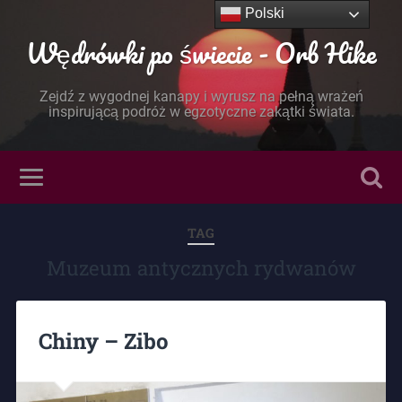
Polski
Wędrówki po świecie - Orb Hike
Zejdź z wygodnej kanapy i wyrusz na pełną wrażeń
inspirującą podróż w egzotyczne zakątki świata.
TAG
Muzeum antycznych rydwanów
Chiny – Zibo