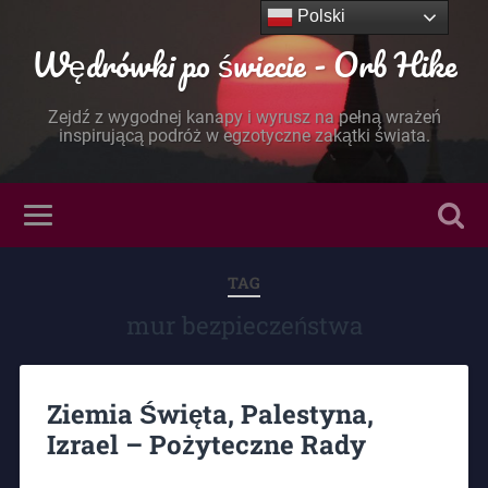
Polski
Wędrówki po świecie - Orb Hike
Zejdź z wygodnej kanapy i wyrusz na pełną wrażeń
inspirującą podróż w egzotyczne zakątki świata.
TAG
mur bezpieczeństwa
Ziemia Święta, Palestyna,
Izrael – Pożyteczne Rady