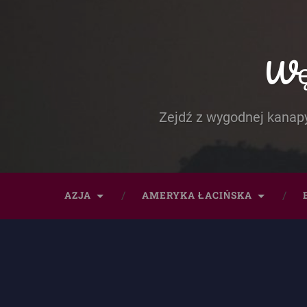
Węd
Zejdź z wygodnej kanapy
AZJA
AMERYKA ŁACIŃSKA