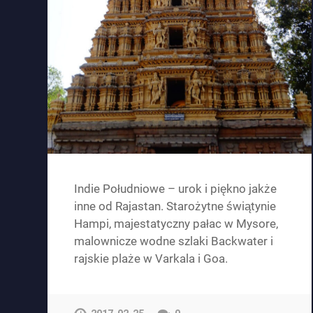
Indie Południowe – urok i piękno jakże
inne od Rajastan. Starożytne świątynie
Hampi, majestatyczny pałac w Mysore,
malownicze wodne szlaki Backwater i
rajskie plaże w Varkala i Goa.