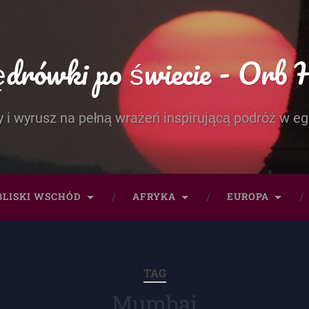
rówki po świecie - Orb 
 i wyrusz na pełną wrażeń inspirującą podróż w eg
BLISKI WSCHÓD
AFRYKA
EUROPA
TAG
Mumbai