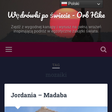
Polski
Wędrówki po świecie - Orb Hike
Zejdź z wygodnej kanapy i wyrusz na pełną wrażeń
inspirującą podróż w egzotyczne zakątki świata.
TAG
mozaiki
Jordania – Madaba