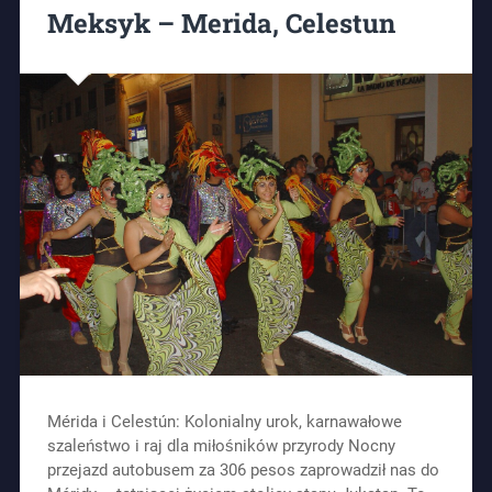
Meksyk – Merida, Celestun
Mérida i Celestún: Kolonialny urok, karnawałowe
szaleństwo i raj dla miłośników przyrody Nocny
przejazd autobusem za 306 pesos zaprowadził nas do