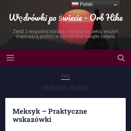
Polski
Wędrówki po świecie - Orb Hike
Zejdź z wygodnej kanapy i wyrusz na pełną wrażeń
inspirującą podróż w egzotyczne zakątki świata.
TAG
Meksyk Podróż
Meksyk – Praktyczne
wskazówki