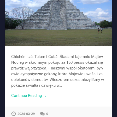
Chichén Itzá, Tulum i Cobá: Śladami tajemnic Majów
Nocleg w skromnym pokoju za 150 pesos okazał się
prawdziwą przygodą – naszymi współlokatorami były
dwie sympatyczne gekony, które Majowie uważali za
opiekunów domostw. Wieczorem uczestniczyliśmy w
pokazie światła i dźwięku w…
Continue Reading →
2024-03-29
0