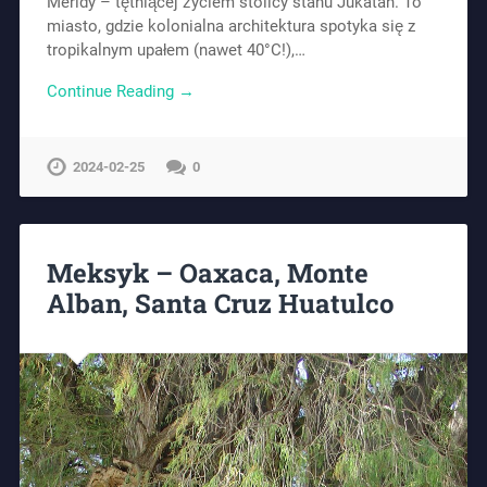
Méridy – tętniącej życiem stolicy stanu Jukatan. To
miasto, gdzie kolonialna architektura spotyka się z
tropikalnym upałem (nawet 40°C!),…
Continue Reading →
2024-02-25
0
Meksyk – Oaxaca, Monte
Alban, Santa Cruz Huatulco