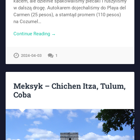
kacem, ale dzielnie spakowaliśmy plecaki i ruszyliśmy
w dalszą drogę. Autokarem dojechaliśmy do Playa del
Carmen (25 pesos), a stamtąd promem (110 pesos)
na Cozumel…
Continue Reading →
2024-04-03
1
Meksyk – Chichen Itza, Tulum,
Coba