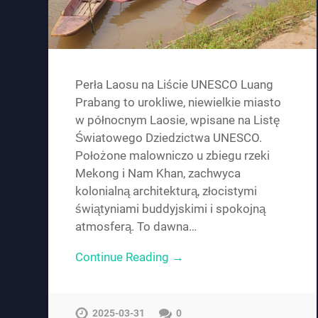
Perła Laosu na Liście UNESCO Luang
Prabang to urokliwe, niewielkie miasto
w północnym Laosie, wpisane na Listę
Światowego Dziedzictwa UNESCO.
Położone malowniczo u zbiegu rzeki
Mekong i Nam Khan, zachwyca
kolonialną architekturą, złocistymi
świątyniami buddyjskimi i spokojną
atmosferą. To dawna…
Continue Reading →
2025-03-31
0