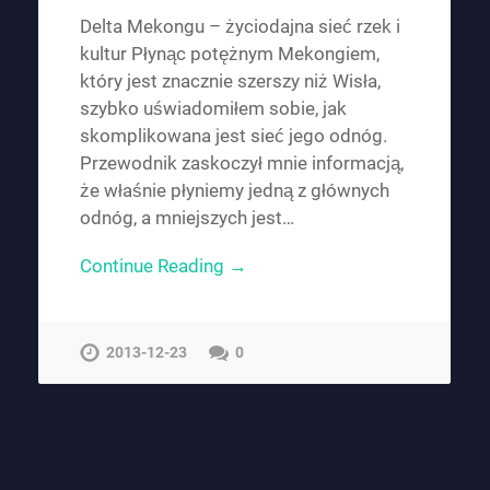
Delta Mekongu – życiodajna sieć rzek i
kultur Płynąc potężnym Mekongiem,
który jest znacznie szerszy niż Wisła,
szybko uświadomiłem sobie, jak
skomplikowana jest sieć jego odnóg.
Przewodnik zaskoczył mnie informacją,
że właśnie płyniemy jedną z głównych
odnóg, a mniejszych jest…
Continue Reading →
2013-12-23
0