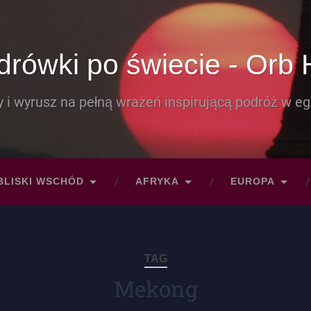
rówki po świecie - Orb 
 i wyrusz na pełną wrażeń inspirującą podróż w eg
BLISKI WSCHÓD
AFRYKA
EUROPA
TAG
Mekong