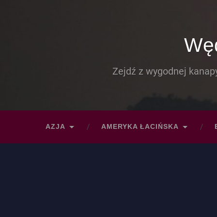
Węd
Zejdź z wygodnej kanapy
AZJA
AMERYKA ŁACIŃSKA